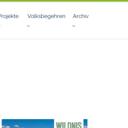
Projekte
Volksbegehren
Archiv
rderpreise"
Submenu for "Projekte"
Submenu for "Volksbegehren"
Submenu for "Archiv"