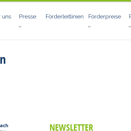
r uns
Presse
Förderleitlinien
Förderpreise
for "Wir über uns"
Submenu for "Presse"
Submenu for "Fö
en
g
NEWSLETTER
ach