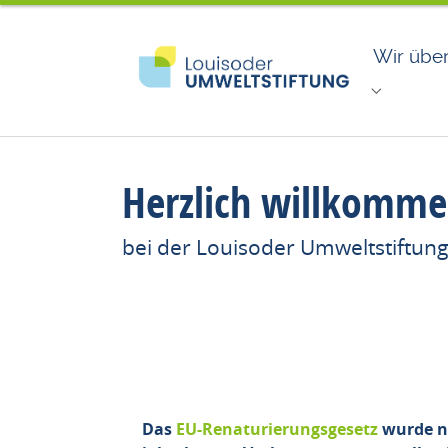
Zum Hauptinhalt springen
Skip to page footer
Wir übe
Submenu 
Herzlich willkomm
bei der Louisoder Umweltstiftun
Das
EU-Renaturierungsgesetz
wurde n