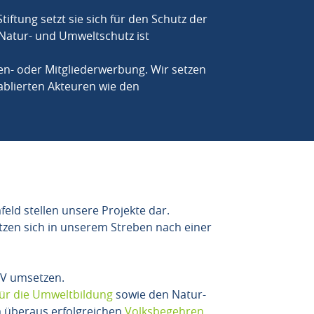
ftung setzt sie sich für den Schutz der
Natur- und Umweltschutz ist
en- oder Mitgliederwerbung. Wir setzen
ablierten Akteuren wie den
eld stellen unsere Projekte dar.
zen sich in unserem Streben nach einer
BV umsetzen.
für die Umweltbildung
sowie den Natur-
m überaus erfolgreichen
Volksbegehren