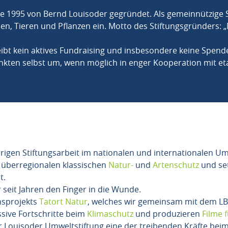
1995 von Bernd Louisoder gegründet. Als gemeinnützige Sti
, Tieren und Pflanzen ein. Motto des Stiftungsgründers: „
ibt kein aktives Fundraising und insbesondere keine Spend
kten selbst um, wenn möglich in enger Kooperation mit et
gen Stiftungsarbeit im nationalen und internationalen Umf
 überregionalen klassischen
Natur-
und
Artenschutz
und set
t.
 seit Jahren den Finger in die Wunde.
nsprojekts
Tatort Natur
, welches wir gemeinsam mit dem L
sive Fortschritte beim
Klimaschutz
und produzieren
Filme 
 Louisoder Umweltstiftung eine der treibenden Kräfte bei