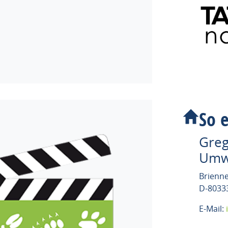
So e
Greg
Umwe
Brienne
D-8033
E-Mail: