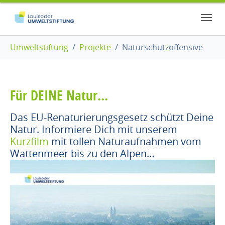
Zum Hauptinhalt springen
Skip to page footer
Sie sind hier:
Umweltstiftung
Projekte
Naturschutzoffensive
Für DEINE Natur...
Das EU-Renaturierungsgesetz schützt Deine
Natur. Informiere Dich mit unserem
Kurzfilm
mit tollen Naturaufnahmen vom
Wattenmeer bis zu den Alpen…