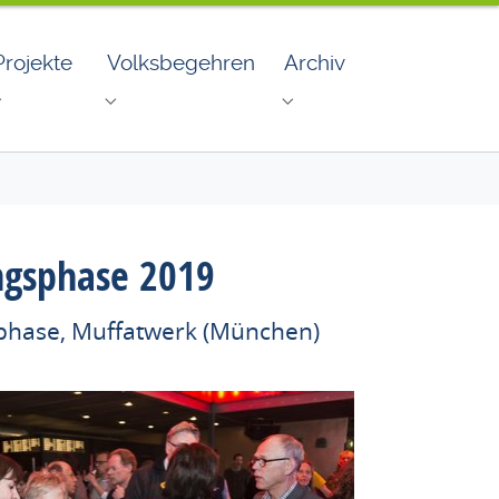
Projekte
Volksbegehren
Archiv
rderpreise"
Submenu for "Projekte"
Submenu for "Volksbegehren"
Submenu for "Archiv"
ngsphase 2019
sphase, Muffatwerk (München)
r version for: