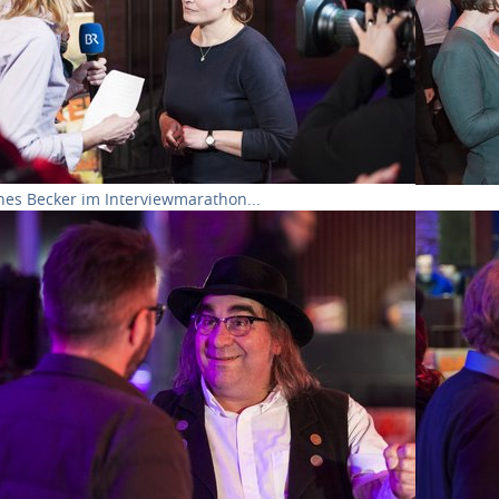
nes Becker im Interviewmarathon...
ow larger version for:
Show large