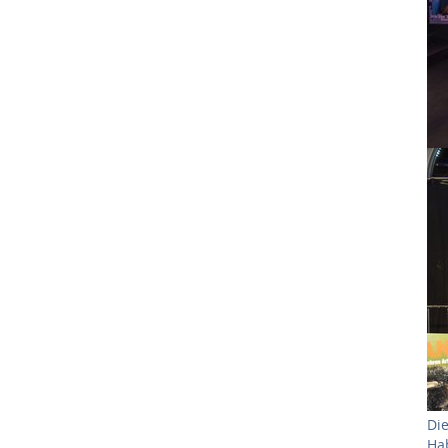
Sh
Di
Ha