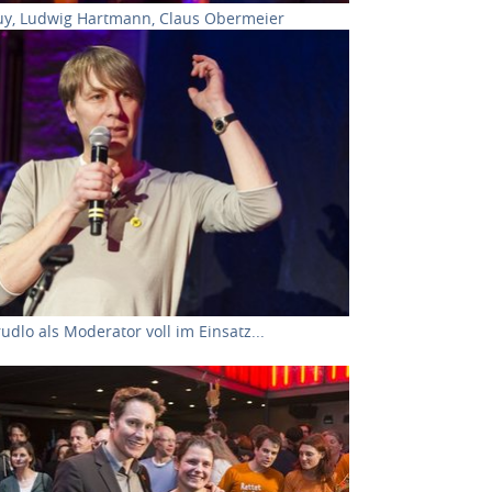
uy, Ludwig Hartmann, Claus Obermeier
r version for:
dlo als Moderator voll im Einsatz...
r version for: