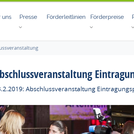
r uns
Presse
Förderleitlinien
Förderpreise
for "Wir über uns"
Submenu for "Presse"
Submenu for "Fö
ussveranstaltung
bschlussveranstaltung Eintragu
.2.2019: Abschlussveranstaltung Eintragung
ow larger version for:
Show large