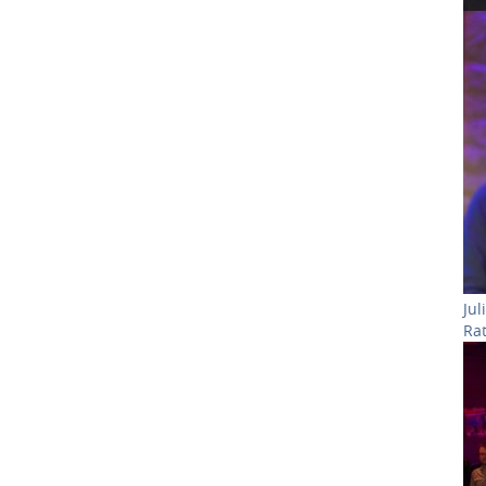
Sh
Jul
Rat
Sh