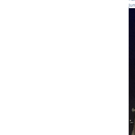
Ju
Sh