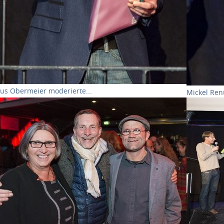
aus Obermeier moderierte...
Mickel Ren
ow larger version
Show larg