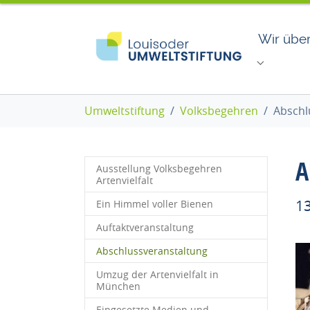
Zum Hauptinhalt springen
Skip to page footer
Wir übe
Submenu 
Sie sind hier:
Umweltstiftung
Volksbegehren
Abschl
A
Ausstellung Volksbegehren
Artenvielfalt
13
Ein Himmel voller Bienen
Auftaktveranstaltung
Sh
(current)
Abschlussveranstaltung
Umzug der Artenvielfalt in
München
Eingesetzte Medien und