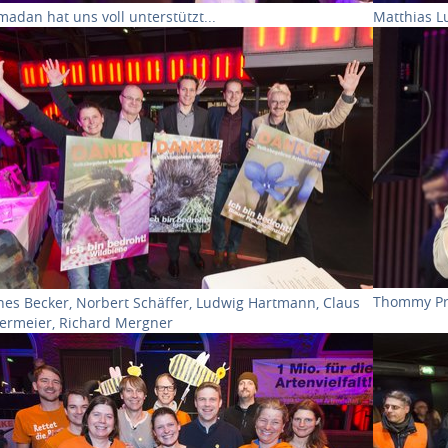
adan hat uns voll unterstützt...
Matthias L
ow larger version for:
Show large
Thommy Pru
nes Becker, Norbert Schäffer, Ludwig Hartmann, Claus
ermeier, Richard Mergner
ow larger version for:
Show large