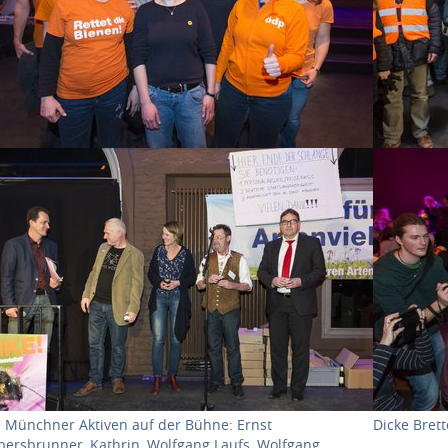
ow larger version for:
Show large
e Münchner Aktiven auf der Bühne: Ernst
Dicke Bret
bersbrunner, Kathrin, Wolfgang Laufs, Wolfgang