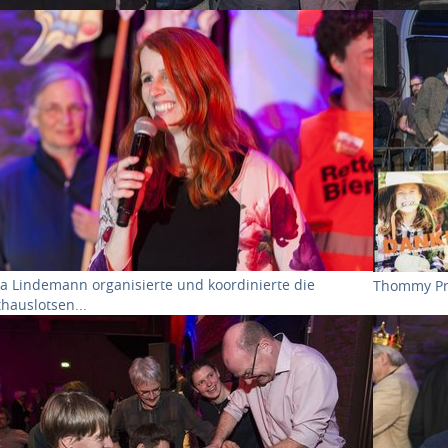
ow larger version for:
Show large
ia Lindemann organisierte und koordinierte die
Thommy Pru
hauslotsen...
ow larger version for:
Show larg