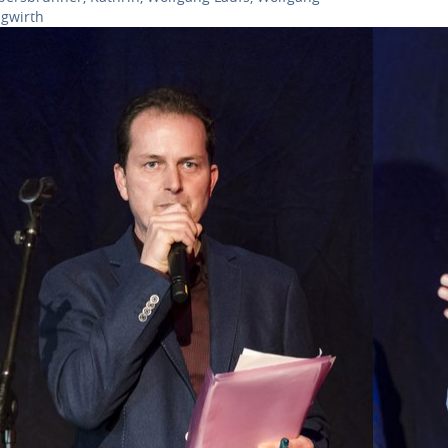
ngwirth
ow larger version for:
Show large