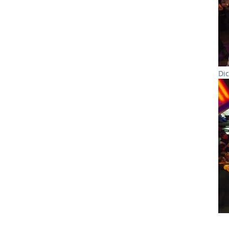
Di
Sh