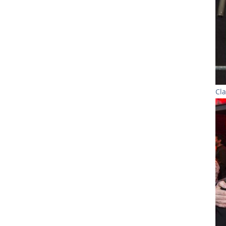
Cl
Sh