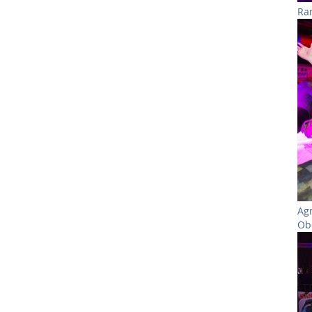
Ram
Sh
Ag
Ob
Sh