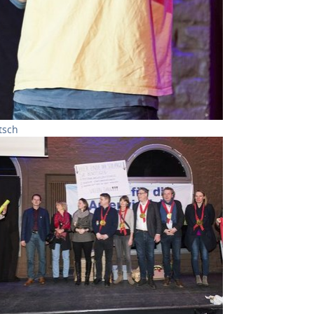
tsch
er version