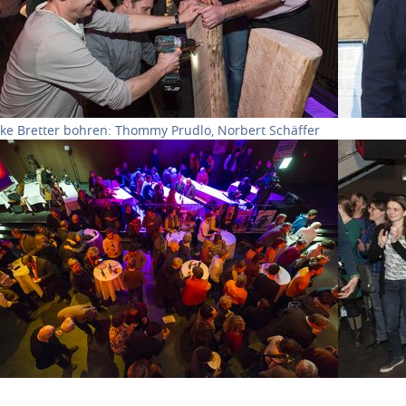
cke Bretter bohren: Thommy Prudlo, Norbert Schäffer
ow larger version for:
Show larg