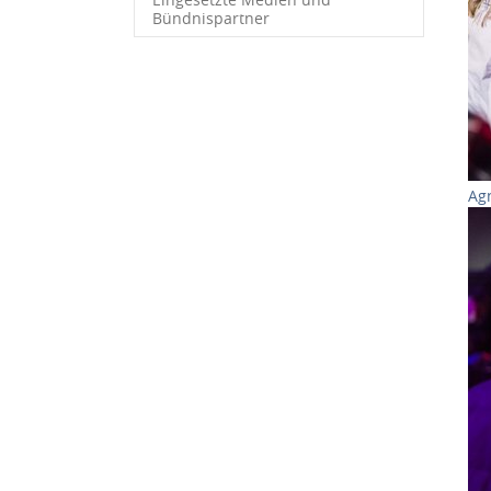
Bündnispartner
Ag
Sh