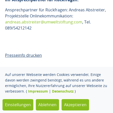
Ansprechpartner für Rückfragen: Andreas Abstreiter,
Projektstelle Onlinekommunikation:
andreas.abstreiter@umweltstiftung.com
, Tel.
089/54212142
Presseinfo drucken
Auf unserer Webseite werden Cookies verwendet. Einige
davon werden zwingend benötigt, während es uns andere
ermöglichen, Ihre Nutzererfahrung auf unserer Webseite zu
© 2026 Gregor Louisoder
Impressum
Datenschutz
verbessern. (
Impressum
|
Datenschutz
)
Umweltstiftung. Alle Rechte
vorbehalten.
Einstellungen
Ablehnen
Akzeptieren