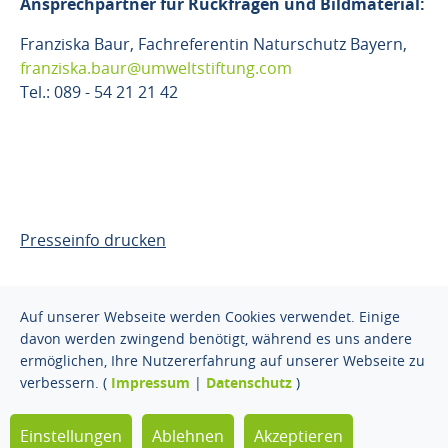
Ansprechpartner für Rückfragen und Bildmaterial:
Franziska Baur, Fachreferentin Naturschutz Bayern,
franziska.baur@umweltstiftung.com
Tel.: 089 - 54 21 21 42
Presseinfo drucken
Auf unserer Webseite werden Cookies verwendet. Einige
davon werden zwingend benötigt, während es uns andere
ermöglichen, Ihre Nutzererfahrung auf unserer Webseite zu
© 2026 Gregor Louisoder
Impressum
Datenschutz
verbessern. (
Impressum
|
Datenschutz
)
Umweltstiftung. Alle Rechte
vorbehalten.
Einstellungen
Ablehnen
Akzeptieren