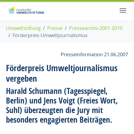
Zum Hauptinhalt springen
Skip to page footer
Sie sind hier:
Umweltstiftung
Presse
Pressearchiv 2001-2010
Förderpreis-Umweltjournalismus
Presseinformation 21.06.2007
Förderpreis Umweltjournalismus
vergeben
Harald Schumann (Tagesspiegel,
Berlin) und Jens Voigt (Freies Wort,
Suhl) überzeugten die Jury mit
besonders engagierten Beiträgen.