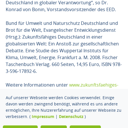
Deutschland in globaler Verantwortung“, so Dr.
Konrad von Bonin, Vorstandsvorsitzender des EED.
Bund für Umwelt und Naturschutz Deutschland und
Brot für die Welt, Evangelischer Entwicklungsdienst
(Hrsg.): Zukunftsfähiges Deutschland in einer
globalisierten Welt: Ein Anstoß zur gesellschaftlichen
Debatte. Eine Studie des Wuppertal Instituts für
Klima, Umwelt, Energie. Frankfurt a. M. 2008. Fischer
Taschenbuch Verlag. 660 Seiten, 14,95 Euro, ISBN 978-
3-596-17892-6.
Weitere Informationen unter
www.zukunftsfaehiges-
deutschland.de
Auf unserer Webseite werden Cookies verwendet. Einige
davon werden zwingend benötigt, während es uns andere
ermöglichen, Ihre Nutzererfahrung auf unserer Webseite zu
© 2026 Gregor Louisoder
Impressum
Datenschutz
verbessern. (
Impressum
|
Datenschutz
)
Umweltstiftung. Alle Rechte